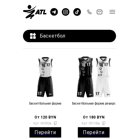
Баскетбол
Баскетбольная форма
Баскетбольная форма реверс
От
120
BYN
От
180
BYN
Арт:
0009ba
Арт:
0010ba
Перейти
Перейти