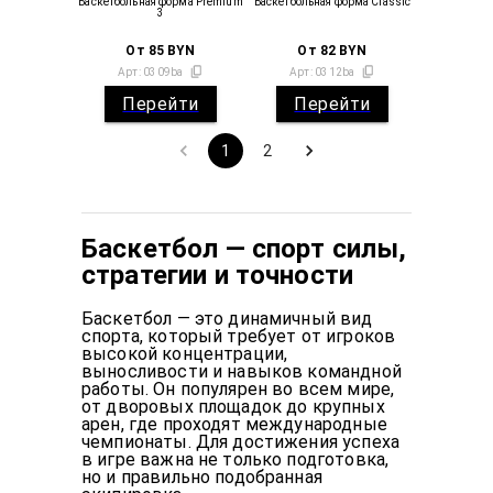
Баскетбольная форма Premium
Баскетбольная форма Classic
3
От
85
BYN
От
82
BYN
Арт:
0309ba
Арт:
0312ba
Перейти
Перейти
1
2
Баскетбол — спорт силы,
стратегии и точности
Баскетбол — это динамичный вид
спорта, который требует от игроков
высокой концентрации,
выносливости и навыков командной
работы. Он популярен во всем мире,
от дворовых площадок до крупных
арен, где проходят международные
чемпионаты. Для достижения успеха
в игре важна не только подготовка,
но и правильно подобранная