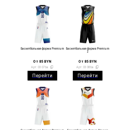
Баскетбольная форма Premium
Баскетбольная форма Premium
2
От
85
BYN
От
85
BYN
Арт:
0307ba
Арт:
0308ba
Перейти
Перейти