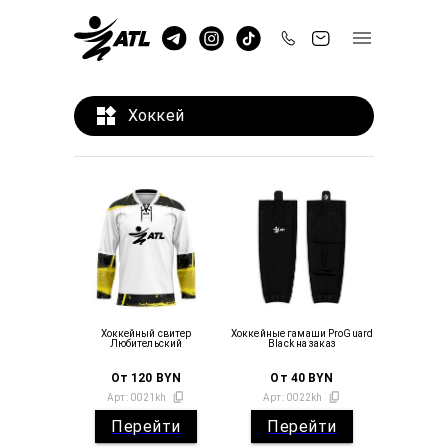
Хоккей
Хоккейный свитер
Хоккейные гамаши ProGuard
Любительский
Black на заказ
От
120
BYN
От
40
BYN
Арт:
0021kh
Арт:
0022kh
Перейти
Перейти