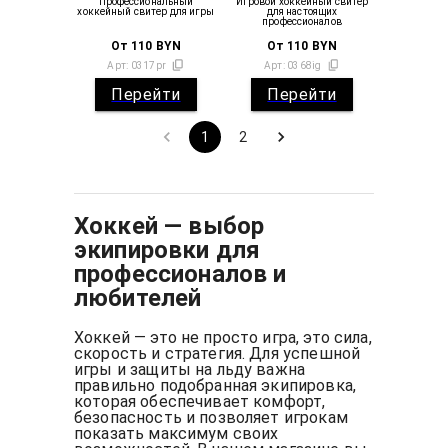
Профессиональный
Игровой хоккейный свитер
хоккейный свитер для игры
для настоящих
профессионалов
От
110
BYN
От
110
BYN
Арт:
0317pr
Арт:
0368ig
Перейти
Перейти
1
2
Хоккей — выбор
экипировки для
профессионалов и
любителей
Хоккей — это не просто игра, это сила,
скорость и стратегия. Для успешной
игры и защиты на льду важна
правильно подобранная экипировка,
которая обеспечивает комфорт,
безопасность и позволяет игрокам
показать максимум своих