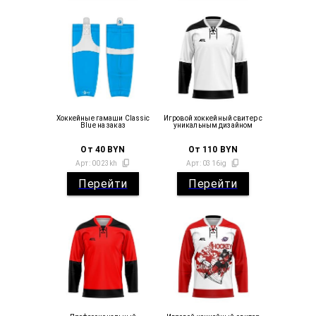
Хоккейные гамаши Classic
Игровой хоккейный свитер с
Blue на заказ
уникальным дизайном
От
40
BYN
От
110
BYN
Арт:
0023kh
Арт:
0316ig
Перейти
Перейти