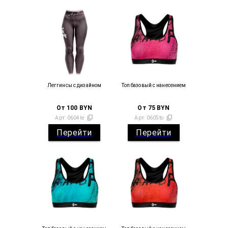
Леггинсы с дизайном
Топ базовый с нанесением
От
100
BYN
От
75
BYN
Арт:
0604le
Арт:
0605to
Перейти
Перейти