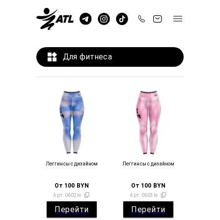
Для фитнеса
Леггинсы с дизайном
Леггинсы с дизайном
От
100
BYN
От
100
BYN
Арт:
0602le
Арт:
0603le
Перейти
Перейти