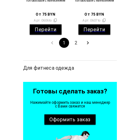
Топ базовый с нанесением
Топ базовый с нанесением
От
75
BYN
От
75
BYN
Арт:
0606to
Арт:
0607to
Перейти
Перейти
1
2
Для фитнеса одежда
Готовы сделать заказ?
Нажимайте оформить заказ и наш менеджер
с Вами свяжется
Оформить
заказ