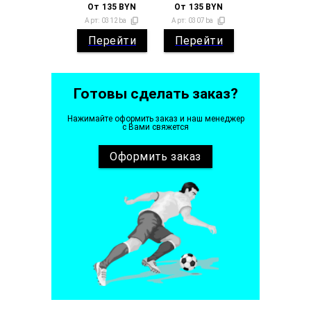
От
135
BYN
От
135
BYN
Арт:
0312ba
Арт:
0307ba
Перейти
Перейти
Готовы сделать заказ?
Нажимайте оформить заказ и наш менеджер
с Вами свяжется
Оформить
заказ