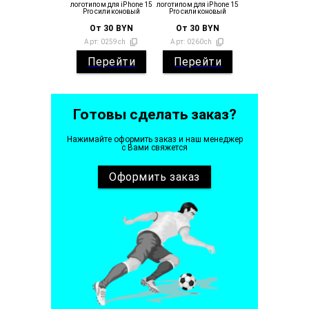
логотипом для iPhone 15
логотипом для iPhone 15
Pro силиконовый
Pro силиконовый
От
30
BYN
От
30
BYN
Арт:
0259ch
Арт:
0260ch
Перейти
Перейти
Готовы сделать заказ?
Нажимайте оформить заказ и наш менеджер
с Вами свяжется
Оформить
заказ