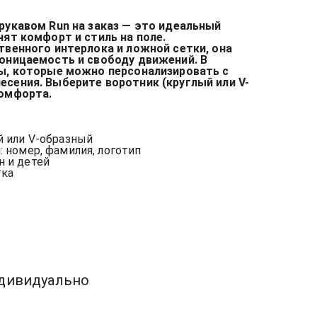
рукавом Run на заказ — это идеальный
ят комфорт и стиль на поле.
твенного интерлока и ложной сетки, она
оницаемость и свободу движений. В
ы, которые можно персонализировать с
сения. Выберите воротник (круглый или V-
омфорта.
й или V-образный
 номер, фамилия, логотип
н и детей
тка
ы
ндивидуально