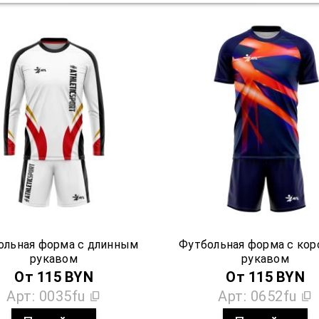
ольная форма с длинным
Футбольная форма с ко
рукавом
рукавом
От
115
BYN
От
115
BYN
Арт:
0035fu
Арт:
0652fu