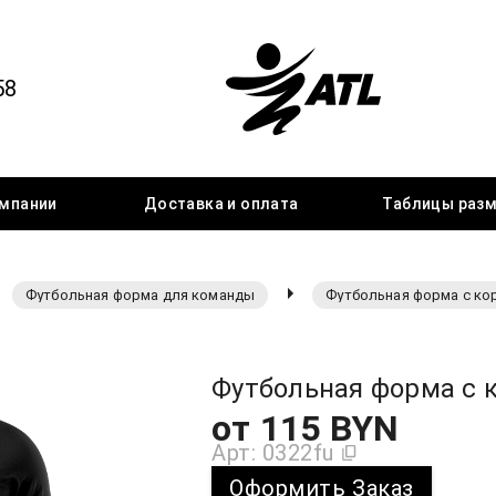
58
мпании
Доставка
и оплата
Таблицы
раз
Футбольная форма для команды
Футбольная форма с ко
Футбольная форма с 
от
115
BYN
Арт:
0322fu
Оформить Заказ