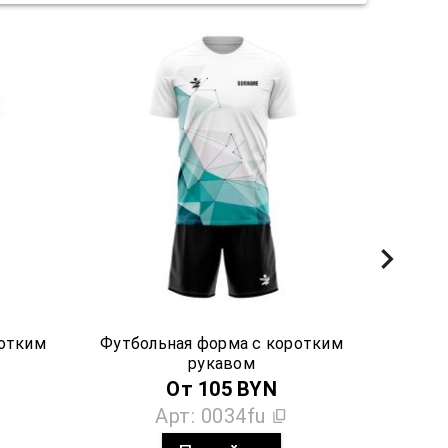
ротким
Футбольная форма с коротким
рукавом
От
105
BYN
Арт:
0034fu