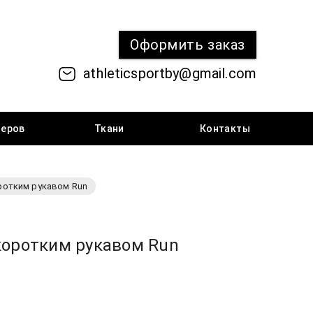
Оформить
заказ
athleticsportby@gmail.com
меров
Ткани
Контакты
ротким рукавом Run
коротким рукавом Run