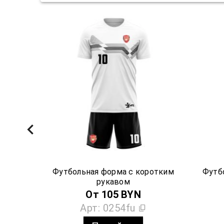
Футбольная форма с коротким
Футб
рукавом
От
105
BYN
Арт:
0254fu