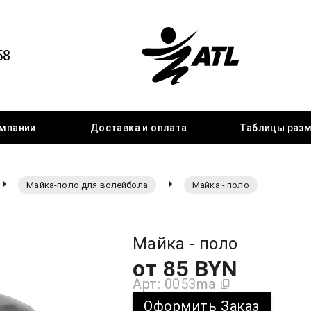
58
мпании
Доставка
и оплата
Таблицы
раз
Майка-поло для волейбола
Майка - поло
Майка - поло
от
85
BYN
Арт:
0053ma
Оформить Заказ