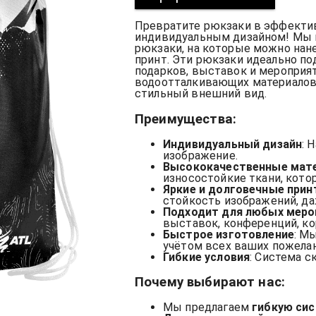
Превратите рюкзаки в эффекти
индивидуальным дизайном! Мы 
рюкзаки, на которые можно нане
принт. Эти рюкзаки идеально по
подарков, выставок и мероприя
водоотталкивающих материалов,
стильный внешний вид.
Преимущества
:
Индивидуальный дизайн
: 
изображение.
Высококачественные мат
износостойкие ткани, кот
Яркие и долговечные при
стойкость изображений, да
Подходит для любых меро
выставок, конференций, ко
Быстрое изготовление
: М
учётом всех ваших пожелан
Гибкие условия
: Система с
Почему выбирают нас
:
Мы предлагаем
гибкую си