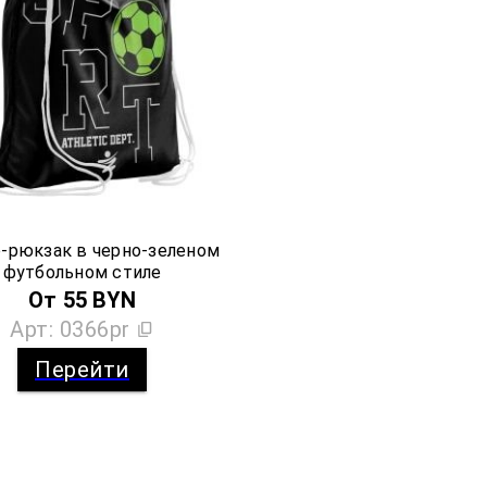
-рюкзак в черно-зеленом
футбольном стиле
От
55
BYN
Арт:
0366pr
Перейти