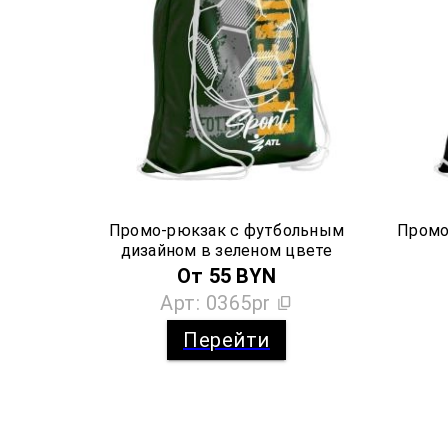
Промо-рюкзак с футбольным
Промо
дизайном в зеленом цвете
От
55
BYN
Арт:
0365pr
Перейти