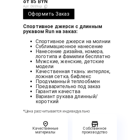
от
85
BYN
Арт:
0659sp
Оформить Заказ
Спортивное джерси с длинным
рукавом Run на заказ:
Спортивное джерси на молнии
Сублимационное нанесение
Нанесение дизайна, номера,
логотипа и фамилии бесплатно
Мужские, женские, детские
модели
Качественная ткань: интерлок,
ложная сетка, бифлекс
Продуманный теплообмен
Предварительно под заказ
Гарантия качества
Вариант рукава длинный/
короткий
*Цена рассчитывается индивидуально
Качественные
Собственное
материалы
производство