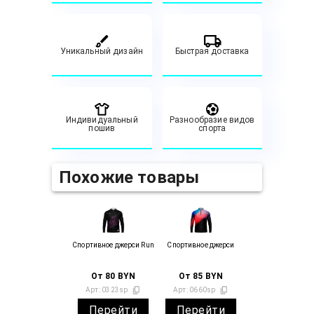
Уникальный дизайн
Быстрая доставка
Индивидуальный
Разнообразие видов
пошив
спорта
Похожие товары
Спортивное джерси Run
Спортивное джерси
От
80
BYN
От
85
BYN
Арт:
0323sp
Арт:
0660sp
Перейти
Перейти