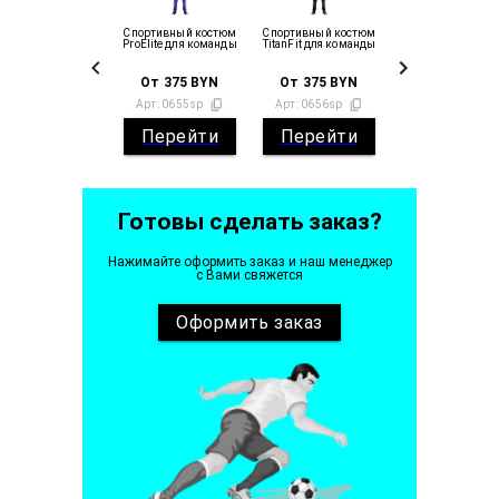
Спортивный костюм
Спортивный костюм
ProElite для команды
TitanFit для команды
От
375
BYN
От
375
BYN
Арт:
0655sp
Арт:
0656sp
Перейти
Перейти
Готовы сделать заказ?
Нажимайте оформить заказ и наш менеджер
с Вами свяжется
Оформить
заказ