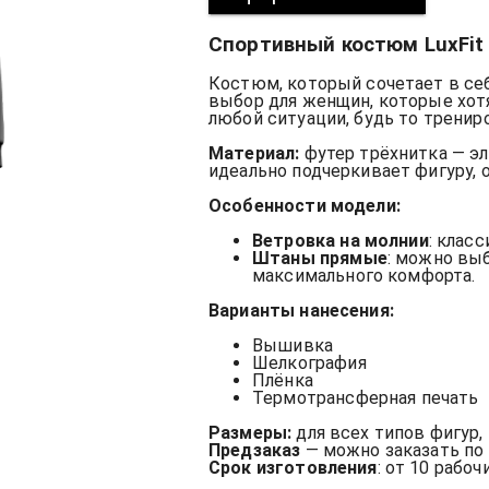
Спортивный костюм LuxFi
Костюм, который сочетает в себе
выбор для женщин, которые хот
любой ситуации, будь то трениро
Материал:
футер трёхнитка — эл
идеально подчеркивает фигуру, 
Особенности модели:
Ветровка на молнии
: клас
Штаны прямые
: можно выб
максимального комфорта.
Варианты нанесения:
Вышивка
Шелкография
Плёнка
Термотрансферная печать
Размеры:
для всех типов фигур,
Предзаказ
— можно заказать по
Срок изготовления
: от 10 рабо