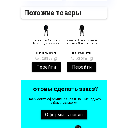
Похожие товары
Спортивный костюм
Именной спортивный
MaxFit для мужчин
костюм Standart black
От
375
BYN
От
250
BYN
Арт:
0255sp
Арт:
0303im
Перейти
Перейти
Готовы сделать заказ?
Нажимайте оформить заказ и наш менеджер
с Вами свяжется
Оформить
заказ