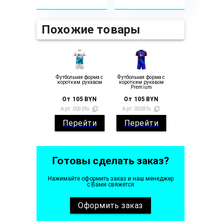
Похожие товары
Футбольная форма с
Футбольная форма с
коротким рукавом
коротким рукавом
Premium
От
105
BYN
От
105
BYN
Арт:
0030fu
Арт:
0028fu
Перейти
Перейти
Готовы сделать заказ?
Нажимайте оформить заказ и наш менеджер
с Вами свяжется
Оформить
заказ