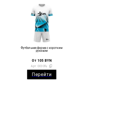
Футбольная форма с коротким
рукавом
От
105
BYN
Арт:
0030fu
Перейти