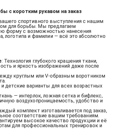
бы с коротким рукавом на заказ
 вашего спортивного выступления с нашим
ом для борьбы. Мы предлагаем
ую форму с возможностью нанесения
а, логотипа и фамилии — всё это абсолютно
е
: Технология глубокого крашения ткани,
ость и яркость изображений даже после
между круглым или V-образным воротником
та.
 и детские варианты для всех возрастных
ткань — интерлок, ложная сетка и бифлекс,
ичную воздухопроницаемость, удобство и
Каждый комплект изготавливается под заказ,
льное соответствие вашим требованиям.
рантируем высокое качество продукции и её
ртам для профессиональных тренировок и