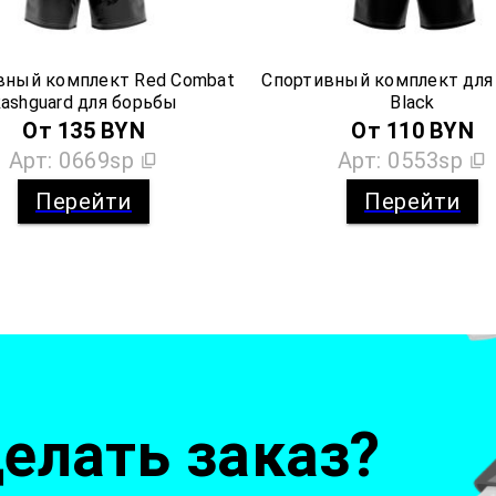
вный комплект Red Combat
Спортивный комплект для
ashguard для борьбы
Black
От
135
BYN
От
110
BYN
Арт:
0669sp
Арт:
0553sp
Перейти
Перейти
елать заказ?