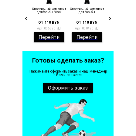
Спортивный комплект
Спортивный комплект
для борьбы Black
для борьбы
От
110
BYN
От
110
BYN
Арт:
0553sp
Арт:
0504sp
Перейти
Перейти
Готовы сделать заказ?
Нажимайте оформить заказ и наш менеджер
с Вами свяжется
Оформить
заказ