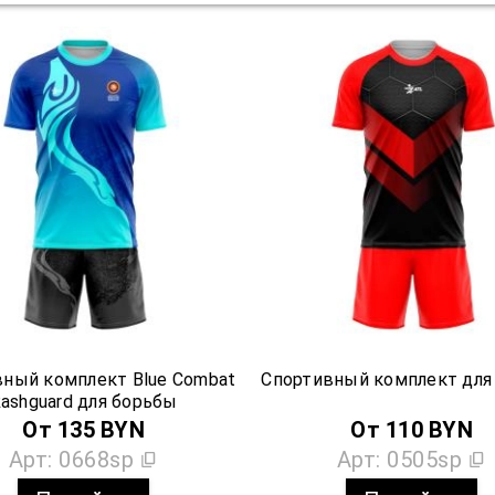
ный комплект Blue Combat
Спортивный комплект для
ashguard для борьбы
От
135
BYN
От
110
BYN
Арт:
0668sp
Арт:
0505sp