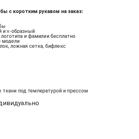
бы с коротким рукавом на заказ:
ьбы
й и v-образный
, логотипа и фамилии бесплатно
е модели
лок, ложная сетка, бифлекс
е ткани под температурой и прессом
ндивидуально