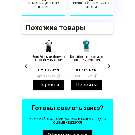
Индивидуальный
Разнообразие видов
пошив
спорта
Похожие товары
Волейбольная форма с
Волейбольная форма с
коротким рукавом
коротким рукавом
От
105
BYN
От
105
BYN
Арт:
0252vo
Арт:
0052vo
Перейти
Перейти
Готовы сделать заказ?
Нажимайте оформить заказ и наш менеджер
с Вами свяжется