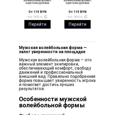
Волейбольная форма с
Волейбольная форма с
коротким рукавом
коротким рукавом
От
115
BYN
От
115
BYN
Арт:
0653vo
Арт:
0654vo
Перейти
Перейти
Мужская волейбольная форма —
залог уверенности на площадке
Мужская волейбольная форма — это
важный элемент экипировки,
обеспечивающий комфорт, свободу
движений и профессиональный
внешний вид. Правильно подобранная
форма повышает уверенность игрока
и помогает достичь лучших
результатов.
Особенности мужской
волейбольной формы