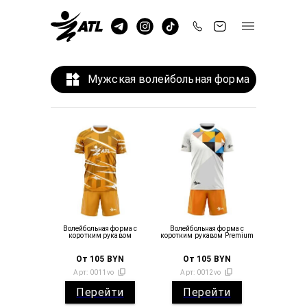
Мужская волейбольная форма
Волейбольная форма с
Волейбольная форма с
коротким рукавом
коротким рукавом Premium
От
105
BYN
От
105
BYN
Арт:
0011vo
Арт:
0012vo
Перейти
Перейти