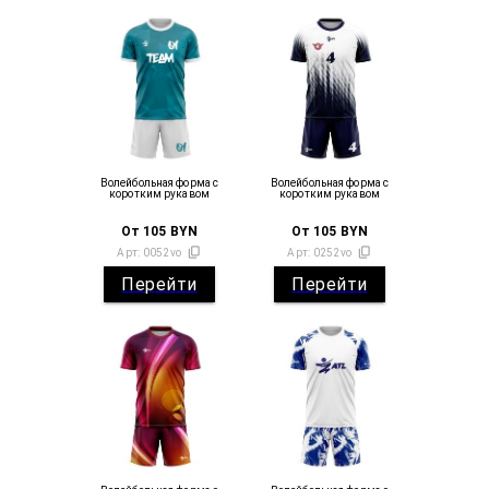
Волейбольная форма с
Волейбольная форма с
коротким рукавом
коротким рукавом
От
105
BYN
От
105
BYN
Арт:
0052vo
Арт:
0252vo
Перейти
Перейти