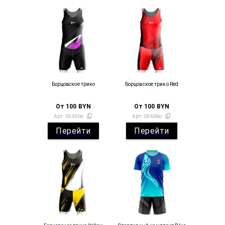
Борцовское трико
Борцовское трико Red
От
100
BYN
От
100
BYN
Арт:
0665bo
Арт:
0666bo
Перейти
Перейти