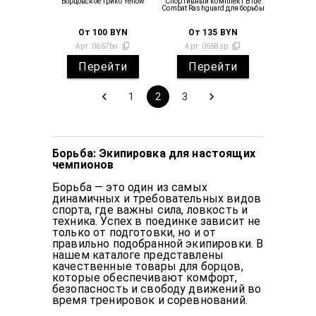
Борцовское трико Yellow
Спортивный комплект Blue
Combat Rashguard для борьбы
От
100
BYN
От
135
BYN
Арт:
0667bo
Арт:
0668sp
Перейти
Перейти
1
2
3
Борьба: Экипировка для настоящих
чемпионов
Борьба — это один из самых
динамичных и требовательных видов
спорта, где важны сила, ловкость и
техника. Успех в поединке зависит не
только от подготовки, но и от
правильно подобранной экипировки. В
нашем каталоге представлены
качественные товары для борцов,
которые обеспечивают комфорт,
безопасность и свободу движений во
время тренировок и соревнований.