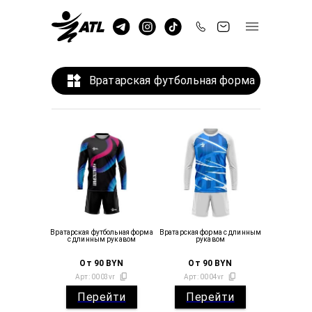
Вратарская футбольная форма
Вратарская футбольная форма
Вратарская форма с длинным
с длинным рукавом
рукавом
От
90
BYN
От
90
BYN
Арт:
0003vr
Арт:
0004vr
Перейти
Перейти