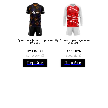
Вратарская форма с коротким
Футбольная форма с длинным
рукавом
рукавом
От
105
BYN
От
115
BYN
Арт:
0006vr
Арт:
0032fu
Перейти
Перейти