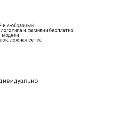
е
й и v-образный
, логотипа и фамилии бесплатно
е модели
рлок, ложная сетка
ндивидуально