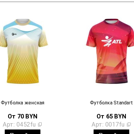
Футболка женская
Футболка Standart
От
70
BYN
От
65
BYN
Арт:
0452fu
Арт:
0017fu