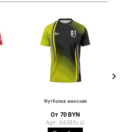
Футболка женская
От
70
BYN
Арт:
0458fu