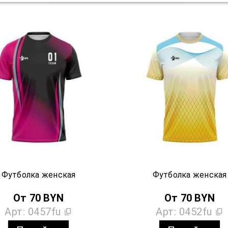
Футболка женская
Футболка женская
От
70
BYN
От
70
BYN
Арт:
0457fu
Арт:
0452fu