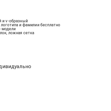
е
й и v-образный
, логотипа и фамилии бесплатно
е модели
рлок, ложная сетка
ндивидуально