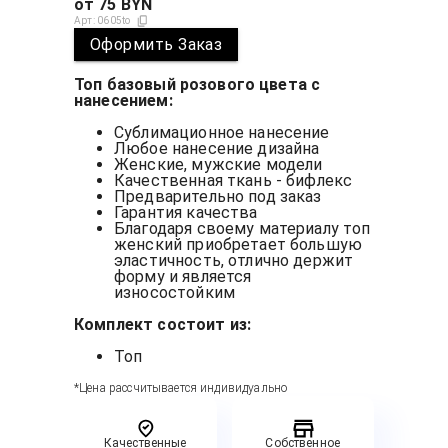
от
75
BYN
Арт:
0605to
Оформить Заказ
Топ базовый розового цвета с
нанесением:
Сублимационное нанесение
Любое нанесение дизайна
Женские, мужские модели
Качественная ткань - бифлекс
Предварительно под заказ
Гарантия качества
Благодаря своему материалу топ
женский приобретает большую
эластичность, отлично держит
форму и является
износостойким
Комплект состоит из:
Топ
*Цена рассчитывается индивидуально
Качественные
Собственное