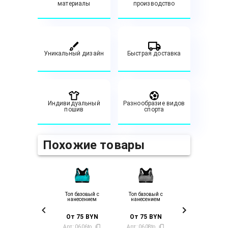
материалы
производство
Уникальный дизайн
Быстрая доставка
Индивидуальный
Разнообразие видов
пошив
спорта
Похожие товары
Топ базовый с
Топ базовый с
нанесением
нанесением
От
75
BYN
От
75
BYN
Арт:
0606to
Арт:
0608to